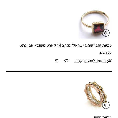
טבעת זהב ״שמע ישראל״ מזהב 14 קארט משובץ אבן גרנט
₪2,950
הוספה לעגלת הקניות
טבעת חושן