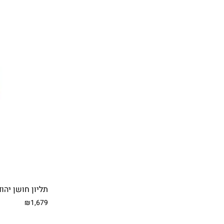
תליון חושן יהודית מכסף וזה
₪1,679